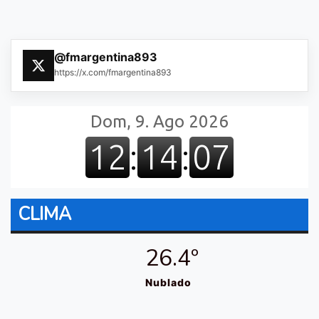
@fmargentina893
https://x.com/fmargentina893
CLIMA
26.4º
Nublado