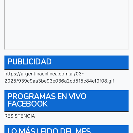
PUBLICIDAD
https://argentinaenlinea.com.ar/03-
2025/939c9aa3be93e036a2cd515c84ef9f08.gif
PROGRAMAS EN VIVO
FACEBOOK
RESISTENCIA
LO MÁS LEIDO DEL MES