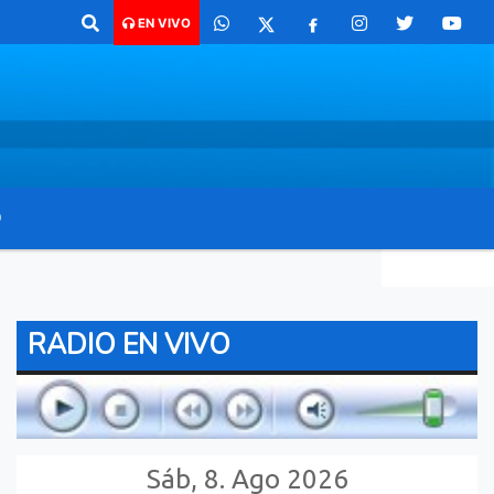
haco para comunicarte 362 4879579 Radio argentina 89.3 Mhz Catamarc
EN VIVO
O
RADIO EN VIVO