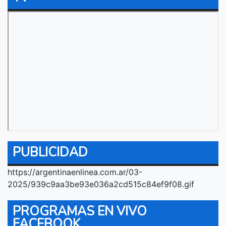
PUBLICIDAD
https://argentinaenlinea.com.ar/03-
2025/939c9aa3be93e036a2cd515c84ef9f08.gif
PROGRAMAS EN VIVO
FACEBOOK