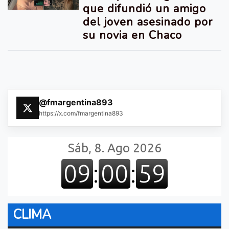
que difundió un amigo
del joven asesinado por
su novia en Chaco
@fmargentina893
https://x.com/fmargentina893
CLIMA