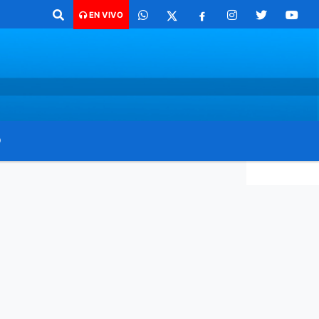
ra comunicarte 362 4879579 Radio argentina 89.3 Mhz Catamarca 436 R
EN VIVO
O