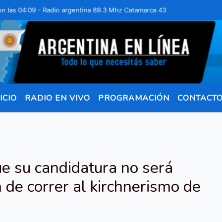
04:09 - Radio argentina 89.3 Mhz Catamarca 436 Resistencia Chaco pa
ICIO
RADIO EN VIVO
PROGRAMACIÓN
CONTACT
RESISTENCIA CHACO
e su candidatura no será
n de correr al kirchnerismo de