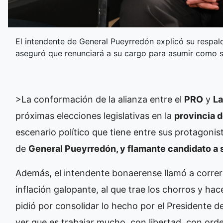
El intendente de General Pueyrredón explicó su respald
aseguró que renunciará a su cargo para asumir como s
>La conformación de la alianza entre el
PRO
y
La
próximas elecciones legislativas en la
provincia 
escenario político que tiene entre sus protagonis
de
General Pueyrredón, y flamante candidato a
Además, el intendente bonaerense llamó a correr “
inflación galopante, al que trae los chorros y hac
pidió por consolidar lo hecho por el Presidente d
ver que es trabajar mucho, con libertad, con orde