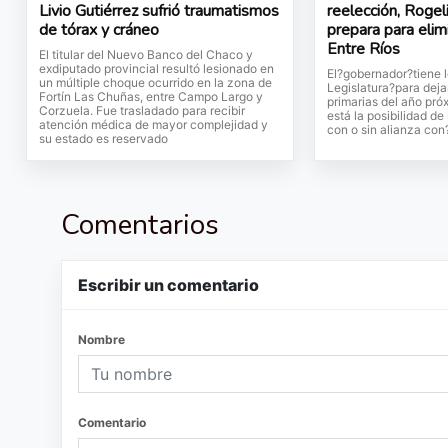
Livio Gutiérrez sufrió traumatismos
reelección, Rogeli
de tórax y cráneo
prepara para eli
Entre Ríos
El titular del Nuevo Banco del Chaco y
exdiputado provincial resultó lesionado en
El?gobernador?tiene l
un múltiple choque ocurrido en la zona de
Legislatura?para dejar
Fortín Las Chuñas, entre Campo Largo y
primarias del año próx
Corzuela. Fue trasladado para recibir
está la posibilidad d
atención médica de mayor complejidad y
con o sin alianza co
su estado es reservado
Comentarios
Escribir un comentario
Nombre
Comentario