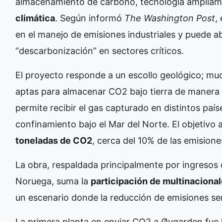
almacenamiento de carbono, tecnología amplia
climática
. Según informó
The Washington Post
,
en el manejo de emisiones industriales y puede a
“descarbonización” en sectores críticos.
El proyecto responde a un escollo geológico; m
aptas para almacenar CO2 bajo tierra de manera s
permite recibir el gas capturado en distintos paí
confinamiento bajo el Mar del Norte. El objetivo 
toneladas de CO2
, cerca del 10% de las emision
La obra, respaldada principalmente por ingresos d
Noruega, suma la
participación de multinaciona
un escenario donde la reducción de emisiones ser
La primera planta en enviar CO2 a Øygarden fue 