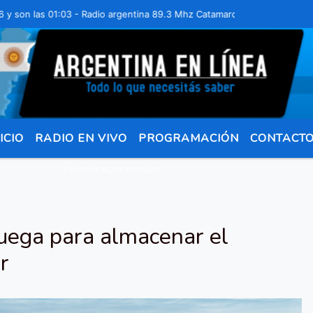
 las 01:03 - Radio argentina 89.3 Mhz Catamarca 436 Resistencia Cha
ICIO
RADIO EN VIVO
PROGRAMACIÓN
CONTACT
RESISTENCIA CHACO
uega para almacenar el
r