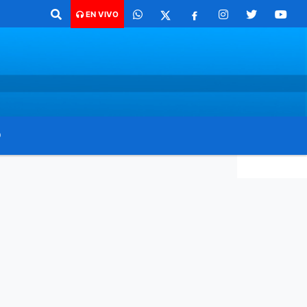
co para comunicarte 362 4879579 Radio argentina 89.3 Mhz Catamarca 4
EN VIVO
O