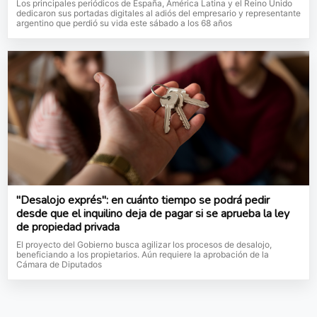
Los principales periódicos de España, América Latina y el Reino Unido
dedicaron sus portadas digitales al adiós del empresario y representante
argentino que perdió su vida este sábado a los 68 años
"Desalojo exprés": en cuánto tiempo se podrá pedir
desde que el inquilino deja de pagar si se aprueba la ley
de propiedad privada
El proyecto del Gobierno busca agilizar los procesos de desalojo,
beneficiando a los propietarios. Aún requiere la aprobación de la
Cámara de Diputados