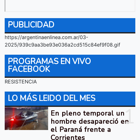
PUBLICIDAD
https://argentinaenlinea.com.ar/03-
2025/939c9aa3be93e036a2cd515c84ef9f08.gif
PROGRAMAS EN VIVO
FACEBOOK
RESISTENCIA
LO MÁS LEIDO DEL MES
1
En pleno temporal un
hombre desapareció en
el Paraná frente a
Corrientes