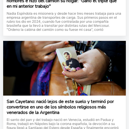
hombres e hizo del camión su hogar: "Gano el triple que
en mi anterior trabajo"
Nadia Espíndola es misionera y desde hace tres meses trabaja para una
empresa argentina de transportes de carga. Sus primeros pasos en el
rubro los dio en 2024, cuando fue contratada por una compañía
brasileña que la llevó a transitar por distintas rutas del Mercosur.
"Ordeno la cabina del camión como su fuese mi casa", contó
San Cayetano: nació lejos de este suelo y terminó por
convertirse en uno de los símbolos religiosos más
venerados de la Argentina
El santo del pan y del trabajo nació en Venecia, estudió en Padua y
Roma, trabajó en Nápoles bajo la corona española, la devoción a su
figura llegó a Santiago del Estero desde España y finalmente encontró