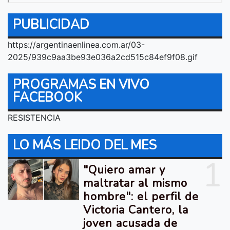
PUBLICIDAD
https://argentinaenlinea.com.ar/03-
2025/939c9aa3be93e036a2cd515c84ef9f08.gif
PROGRAMAS EN VIVO
FACEBOOK
RESISTENCIA
LO MÁS LEIDO DEL MES
1
"Quiero amar y
maltratar al mismo
hombre": el perfil de
Victoria Cantero, la
joven acusada de