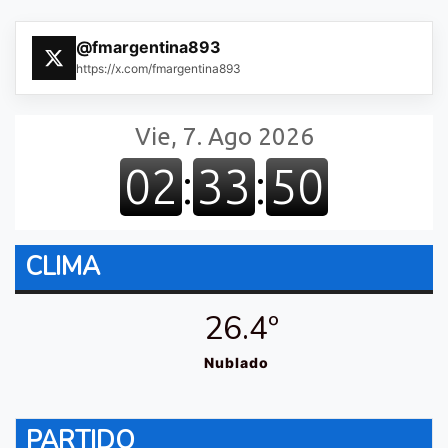
@fmargentina893
https://x.com/fmargentina893
CLIMA
26.4º
Nublado
PARTIDO