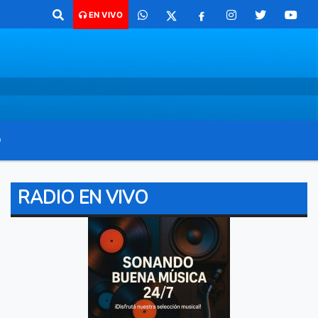
ra comunicarte 362 4879579 Radio argentina 89.3 Mhz Catamarca 436 R
EN VIVO
O
RADIO EN VIVO