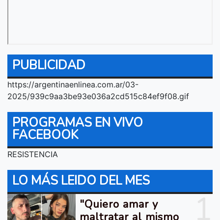
PUBLICIDAD
https://argentinaenlinea.com.ar/03-
2025/939c9aa3be93e036a2cd515c84ef9f08.gif
PROGRAMAS EN VIVO
FACEBOOK
RESISTENCIA
LO MÁS LEIDO DEL MES
1
"Quiero amar y
maltratar al mismo