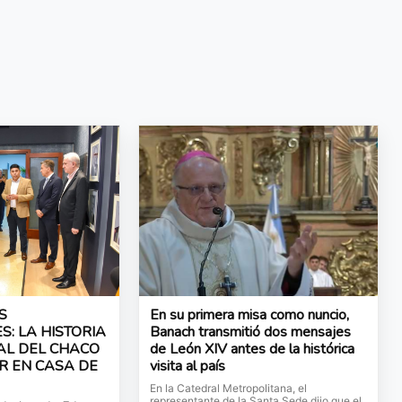
S
En su primera misa como nuncio,
: LA HISTORIA
Banach transmitió dos mensajes
AL DEL CHACO
de León XIV antes de la histórica
R EN CASA DE
visita al país
En la Catedral Metropolitana, el
representante de la Santa Sede dijo que el