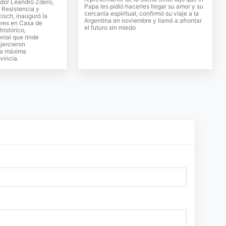
ador Leandro Zdero,
Papa les pidió hacerles llegar su amor y su
e Resistencia y
cercanía espiritual, confirmó su viaje a la
isch, inauguró la
Argentina en noviembre y llamó a afrontar
res en Casa de
el futuro sin miedo
histórico,
onial que rinde
jercieron
la máxima
vincia.