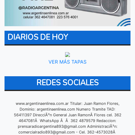
DIARIOS DE HOY
VER MÁS TAPAS
REDES SOCIALES
www.argentinaenlinea.com.ar Titular: Juan Ramon Flores,
Dominio: argentinaenlinea.com Numero Tramite TAD:
56411397 DirecciÃ³n General Juan RamonÂ Flores cel. 362
4647081Â WhatsApp Â Â 362 4879579 Redaccion:
prensaradioargentina893@gmail.com
AdministraciÃ³n:
comercialradio893@gmail.com
- Cel. 362-4573028Â