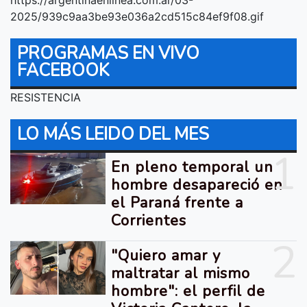
2025/939c9aa3be93e036a2cd515c84ef9f08.gif
PROGRAMAS EN VIVO
FACEBOOK
RESISTENCIA
LO MÁS LEIDO DEL MES
1
En pleno temporal un
hombre desapareció en
el Paraná frente a
Corrientes
2
"Quiero amar y
maltratar al mismo
hombre": el perfil de