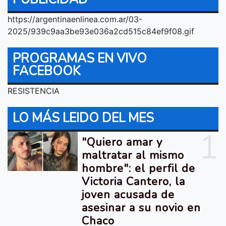
https://argentinaenlinea.com.ar/03-
2025/939c9aa3be93e036a2cd515c84ef9f08.gif
PROGRAMAS EN VIVO
FACEBOOK
RESISTENCIA
LO MÁS LEIDO DEL MES
1
"Quiero amar y
maltratar al mismo
hombre": el perfil de
Victoria Cantero, la
joven acusada de
asesinar a su novio en
Chaco