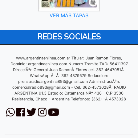
VER MÁS TAPAS
REDES SOCIALES
www.argentinaenlinea.com.ar Titular: Juan Ramon Flores,
Dominio: argentinaenlinea.com Numero Tramite TAD: 56411397
DirecciÃ³n General Juan RamonÂ Flores cel. 362 4647081Â
WhatsApp Â Â 362 4879579 Redaccion:
prensaradioargentina893@gmail.com
AdministraciÃ³n:
comercialradio893@gmail.com
- Cel. 362-4573028Â RADIO
ARGENTINA 91.3 Estudio: Catamarca NÂº 436 - C.P 3500
Resistencia, Chaco - Argentina Telefonos: (362) -Â 4573028