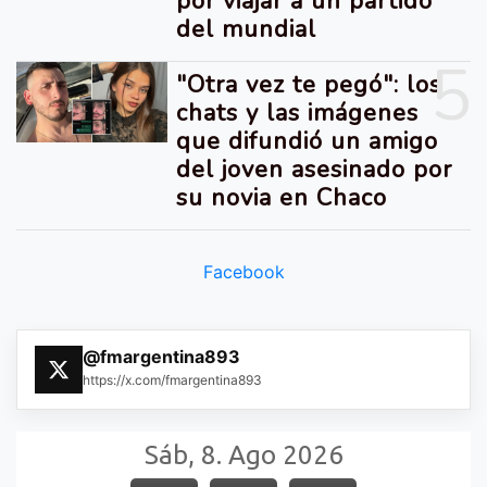
por viajar a un partido
del mundial
5
"Otra vez te pegó": los
chats y las imágenes
que difundió un amigo
del joven asesinado por
su novia en Chaco
Facebook
@fmargentina893
https://x.com/fmargentina893