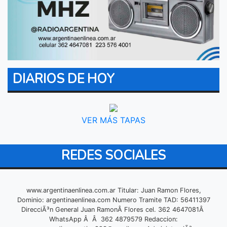
DIARIOS DE HOY
VER MÁS TAPAS
REDES SOCIALES
www.argentinaenlinea.com.ar Titular: Juan Ramon Flores,
Dominio: argentinaenlinea.com Numero Tramite TAD: 56411397
DirecciÃ³n General Juan RamonÂ Flores cel. 362 4647081Â
WhatsApp Â Â 362 4879579 Redaccion: