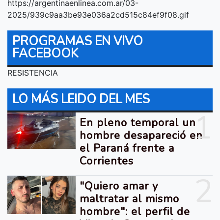
https://argentinaenlinea.com.ar/03-
2025/939c9aa3be93e036a2cd515c84ef9f08.gif
PROGRAMAS EN VIVO
FACEBOOK
RESISTENCIA
LO MÁS LEIDO DEL MES
1
En pleno temporal un
hombre desapareció en
el Paraná frente a
Corrientes
2
"Quiero amar y
maltratar al mismo
hombre": el perfil de