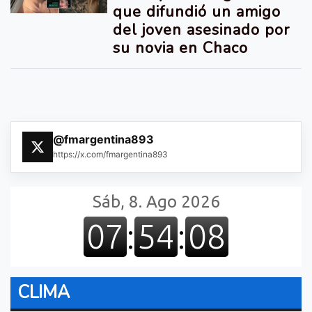
que difundió un amigo
del joven asesinado por
su novia en Chaco
@fmargentina893
https://x.com/fmargentina893
CLIMA