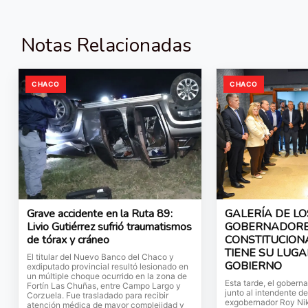
Notas Relacionadas
CHACO
CHACO
Grave accidente en la Ruta 89:
GALERÍA DE LO
Livio Gutiérrez sufrió traumatismos
GOBERNADORES
de tórax y cráneo
CONSTITUCION
TIENE SU LUGA
El titular del Nuevo Banco del Chaco y
GOBIERNO
exdiputado provincial resultó lesionado en
un múltiple choque ocurrido en la zona de
Esta tarde, el gobern
Fortín Las Chuñas, entre Campo Largo y
junto al intendente d
Corzuela. Fue trasladado para recibir
exgobernador Roy Nik
atención médica de mayor complejidad y