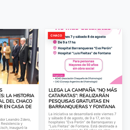
CHACO
S
LLEGA LA CAMPAÑA “NO MÁS
: LA HISTORIA
CATARATAS”: REALIZARÁN
AL DEL CHACO
PESQUISAS GRATUITAS EN
R EN CASA DE
BARRANQUERAS Y FONTANA
La iniciativa se desarrollará este viernes 7
y sábado 8 de agosto, de 9 a 17, en los
ador Leandro Zdero,
hospitales “Eva Perón” de Barranqueras y
e Resistencia y
“Luis Fleitas” de Fontana. Está destinada a
isch, inauguró la