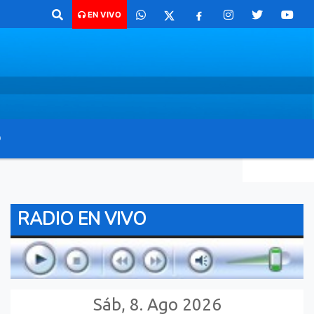
aco para comunicarte 362 4879579 Radio argentina 89.3 Mhz Catamarca
EN VIVO
O
RADIO EN VIVO