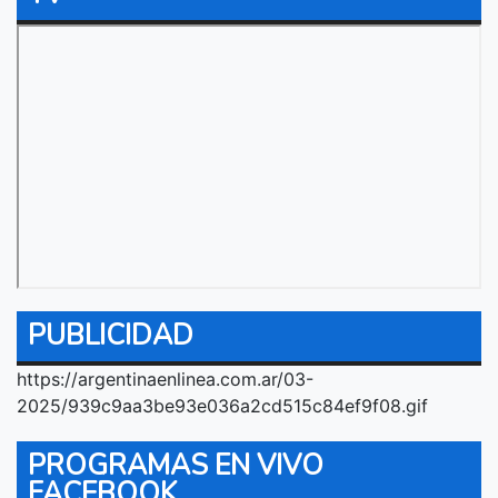
PUBLICIDAD
https://argentinaenlinea.com.ar/03-
2025/939c9aa3be93e036a2cd515c84ef9f08.gif
PROGRAMAS EN VIVO
FACEBOOK