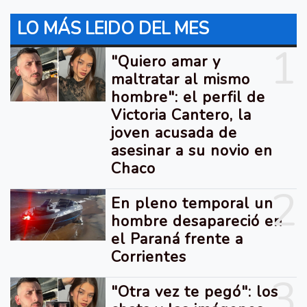
LO MÁS LEIDO DEL MES
1
"Quiero amar y
maltratar al mismo
hombre": el perfil de
Victoria Cantero, la
joven acusada de
asesinar a su novio en
Chaco
2
En pleno temporal un
hombre desapareció en
el Paraná frente a
Corrientes
3
"Otra vez te pegó": los