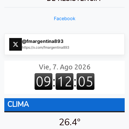
Facebook
@fmargentina893
https://x.com/fmargentina893
CLIMA
26.4º