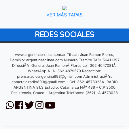
VER MÁS TAPAS
REDES SOCIALES
www.argentinaenlinea.com.ar Titular: Juan Ramon Flores,
Dominio: argentinaenlinea.com Numero Tramite TAD: 56411397
DirecciÃ³n General Juan RamonÂ Flores cel. 362 4647081Â
WhatsApp Â Â 362 4879579 Redaccion:
prensaradioargentina893@gmail.com
AdministraciÃ³n:
comercialradio893@gmail.com
- Cel. 362-4573028Â RADIO
ARGENTINA 91.3 Estudio: Catamarca NÂº 436 - C.P 3500
Resistencia, Chaco - Argentina Telefonos: (362) -Â 4573028