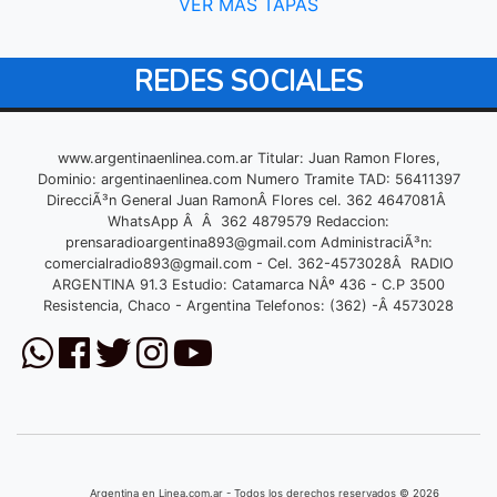
VER MÁS TAPAS
REDES SOCIALES
www.argentinaenlinea.com.ar Titular: Juan Ramon Flores,
Dominio: argentinaenlinea.com Numero Tramite TAD: 56411397
DirecciÃ³n General Juan RamonÂ Flores cel. 362 4647081Â
WhatsApp Â Â 362 4879579 Redaccion:
prensaradioargentina893@gmail.com
AdministraciÃ³n:
comercialradio893@gmail.com
- Cel. 362-4573028Â RADIO
ARGENTINA 91.3 Estudio: Catamarca NÂº 436 - C.P 3500
Resistencia, Chaco - Argentina Telefonos: (362) -Â 4573028
Argentina en Linea.com.ar - Todos los derechos reservados © 2026