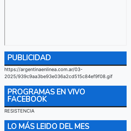
PUBLICIDAD
https://argentinaenlinea.com.ar/03-
2025/939c9aa3be93e036a2cd515c84ef9f08.gif
PROGRAMAS EN VIVO
FACEBOOK
RESISTENCIA
LO MÁS LEIDO DEL MES