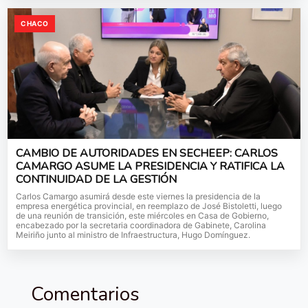
CHACO
CAMBIO DE AUTORIDADES EN SECHEEP: CARLOS
CAMARGO ASUME LA PRESIDENCIA Y RATIFICA LA
CONTINUIDAD DE LA GESTIÓN
Carlos Camargo asumirá desde este viernes la presidencia de la
empresa energética provincial, en reemplazo de José Bistoletti, luego
de una reunión de transición, este miércoles en Casa de Gobierno,
encabezado por la secretaria coordinadora de Gabinete, Carolina
Meiriño junto al ministro de Infraestructura, Hugo Domínguez.
Comentarios