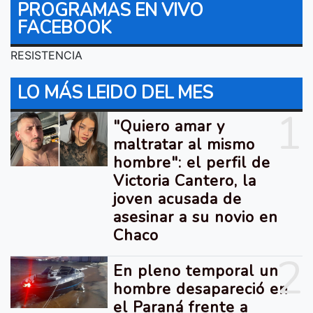
PROGRAMAS EN VIVO
FACEBOOK
RESISTENCIA
LO MÁS LEIDO DEL MES
1
"Quiero amar y
maltratar al mismo
hombre": el perfil de
Victoria Cantero, la
joven acusada de
asesinar a su novio en
Chaco
2
En pleno temporal un
hombre desapareció en
el Paraná frente a