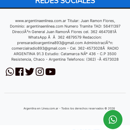
REDES SOCIALES
www.argentinaenlinea.com.ar Titular: Juan Ramon Flores,
Dominio: argentinaenlinea.com Numero Tramite TAD: 56411397
DirecciÃ³n General Juan RamonÂ Flores cel. 362 4647081Â
WhatsApp Â Â 362 4879579 Redaccion:
prensaradioargentina893@gmail.com
AdministraciÃ³n:
comercialradio893@gmail.com
- Cel. 362-4573028Â RADIO
ARGENTINA 91.3 Estudio: Catamarca NÂº 436 - C.P 3500
Resistencia, Chaco - Argentina Telefonos: (362) -Â 4573028
Argentina en Linea.com.ar - Todos los derechos reservados © 2026