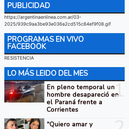
PUBLICIDAD
https://argentinaenlinea.com.ar/03-
2025/939c9aa3be93e036a2cd515c84ef9f08.gif
PROGRAMAS EN VIVO
FACEBOOK
RESISTENCIA
LO MÁS LEIDO DEL MES
1
En pleno temporal un
hombre desapareció en
el Paraná frente a
Corrientes
2
"Quiero amar y