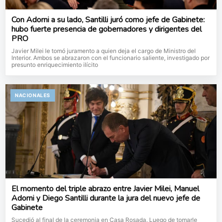
Con Adorni a su lado, Santilli juró como jefe de Gabinete:
hubo fuerte presencia de gobernadores y dirigentes del
PRO
Javier Milei le tomó juramento a quien deja el cargo de Ministro del
Interior. Ambos se abrazaron con el funcionario saliente, investigado por
presunto enriquecimiento ilícito
NACIONALES
El momento del triple abrazo entre Javier Milei, Manuel
Adorni y Diego Santilli durante la jura del nuevo jefe de
Gabinete
Sucedió al final de la ceremonia en Casa Rosada. Luego de tomarle