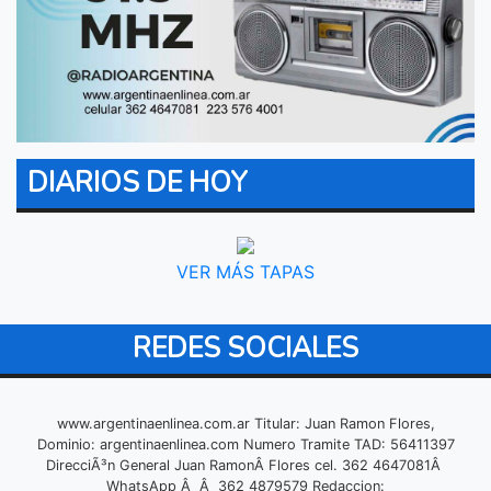
DIARIOS DE HOY
VER MÁS TAPAS
REDES SOCIALES
www.argentinaenlinea.com.ar Titular: Juan Ramon Flores,
Dominio: argentinaenlinea.com Numero Tramite TAD: 56411397
DirecciÃ³n General Juan RamonÂ Flores cel. 362 4647081Â
WhatsApp Â Â 362 4879579 Redaccion: