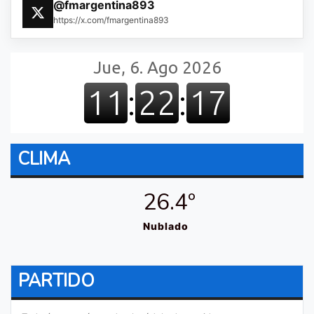
@fmargentina893
https://x.com/fmargentina893
CLIMA
26.4º
Nublado
PARTIDO