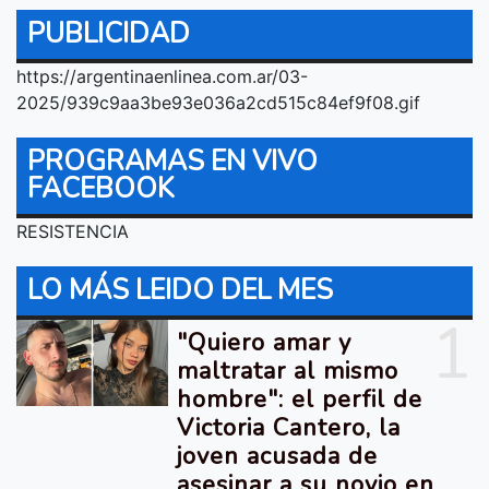
PUBLICIDAD
https://argentinaenlinea.com.ar/03-
2025/939c9aa3be93e036a2cd515c84ef9f08.gif
PROGRAMAS EN VIVO
FACEBOOK
RESISTENCIA
LO MÁS LEIDO DEL MES
1
"Quiero amar y
maltratar al mismo
hombre": el perfil de
Victoria Cantero, la
joven acusada de
asesinar a su novio en