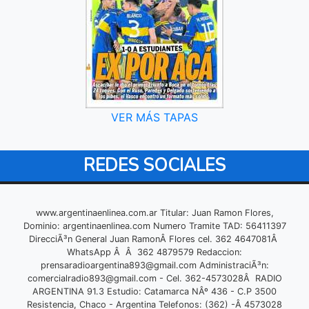
VER MÁS TAPAS
REDES SOCIALES
www.argentinaenlinea.com.ar Titular: Juan Ramon Flores,
Dominio: argentinaenlinea.com Numero Tramite TAD: 56411397
DirecciÃ³n General Juan RamonÂ Flores cel. 362 4647081Â
WhatsApp Â Â 362 4879579 Redaccion:
prensaradioargentina893@gmail.com
AdministraciÃ³n:
comercialradio893@gmail.com
- Cel. 362-4573028Â RADIO
ARGENTINA 91.3 Estudio: Catamarca NÂº 436 - C.P 3500
Resistencia, Chaco - Argentina Telefonos: (362) -Â 4573028