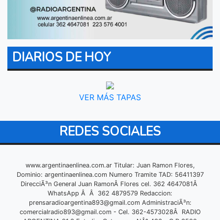
DIARIOS DE HOY
VER MÁS TAPAS
REDES SOCIALES
www.argentinaenlinea.com.ar Titular: Juan Ramon Flores,
Dominio: argentinaenlinea.com Numero Tramite TAD: 56411397
DirecciÃ³n General Juan RamonÂ Flores cel. 362 4647081Â
WhatsApp Â Â 362 4879579 Redaccion:
prensaradioargentina893@gmail.com
AdministraciÃ³n:
comercialradio893@gmail.com
- Cel. 362-4573028Â RADIO