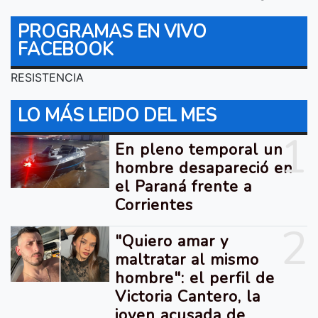
PROGRAMAS EN VIVO
FACEBOOK
RESISTENCIA
LO MÁS LEIDO DEL MES
1
En pleno temporal un
hombre desapareció en
el Paraná frente a
Corrientes
2
"Quiero amar y
maltratar al mismo
hombre": el perfil de
Victoria Cantero, la
joven acusada de