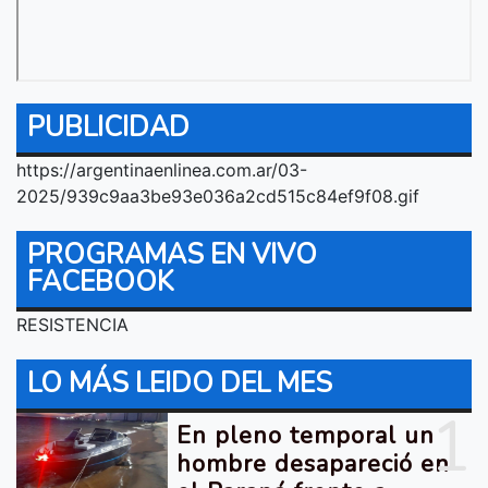
PUBLICIDAD
https://argentinaenlinea.com.ar/03-
2025/939c9aa3be93e036a2cd515c84ef9f08.gif
PROGRAMAS EN VIVO
FACEBOOK
RESISTENCIA
LO MÁS LEIDO DEL MES
1
En pleno temporal un
hombre desapareció en