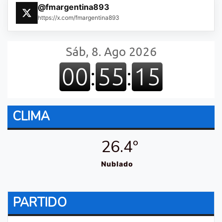
@fmargentina893
https://x.com/fmargentina893
CLIMA
26.4º
Nublado
PARTIDO