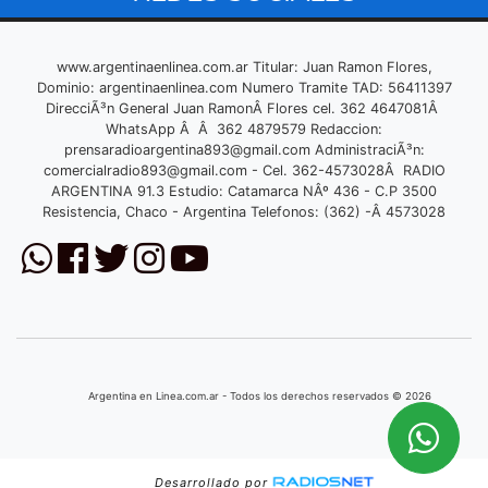
www.argentinaenlinea.com.ar Titular: Juan Ramon Flores,
Dominio: argentinaenlinea.com Numero Tramite TAD: 56411397
DirecciÃ³n General Juan RamonÂ Flores cel. 362 4647081Â
WhatsApp Â Â 362 4879579 Redaccion:
prensaradioargentina893@gmail.com
AdministraciÃ³n:
comercialradio893@gmail.com
- Cel. 362-4573028Â RADIO
ARGENTINA 91.3 Estudio: Catamarca NÂº 436 - C.P 3500
Resistencia, Chaco - Argentina Telefonos: (362) -Â 4573028
Argentina en Linea.com.ar - Todos los derechos reservados © 2026
Desarrollado por