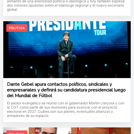
alimentó de una enemistad política e ideológica y hoy también expresa
dos visiones opuestas sobre el liderazgo regional y el nuevo escenario
global
POLITICA
Dante Gebel apura contactos políticos, sindicales y
empresariales y definirá su candidatura presidencial luego
del Mundial de Fútbol
El pastor evangélico se reunió con el gobernador Martín Llaryora y con
la CGT como parte de sus reuniones para avanzar con el proyecto
electoral en 2027. Cuáles son sus planes, eventuales alianzas y
armadores de su espacio