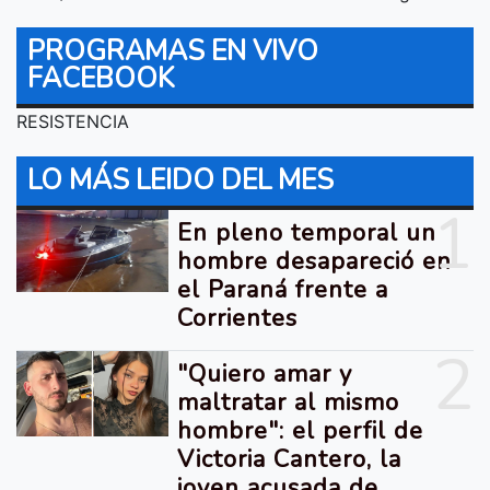
PROGRAMAS EN VIVO
FACEBOOK
RESISTENCIA
LO MÁS LEIDO DEL MES
1
En pleno temporal un
hombre desapareció en
el Paraná frente a
Corrientes
2
"Quiero amar y
maltratar al mismo
hombre": el perfil de
Victoria Cantero, la
joven acusada de