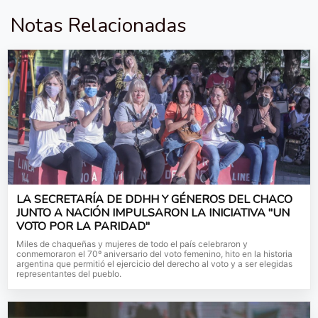
Notas Relacionadas
LA SECRETARÍA DE DDHH Y GÉNEROS DEL CHACO
JUNTO A NACIÓN IMPULSARON LA INICIATIVA "UN
VOTO POR LA PARIDAD"
Miles de chaqueñas y mujeres de todo el país celebraron y
conmemoraron el 70º aniversario del voto femenino, hito en la historia
argentina que permitió el ejercicio del derecho al voto y a ser elegidas
representantes del pueblo.