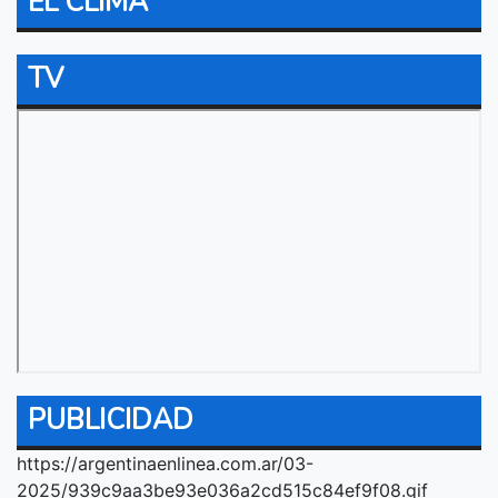
EL CLIMA
TV
PUBLICIDAD
https://argentinaenlinea.com.ar/03-
2025/939c9aa3be93e036a2cd515c84ef9f08.gif