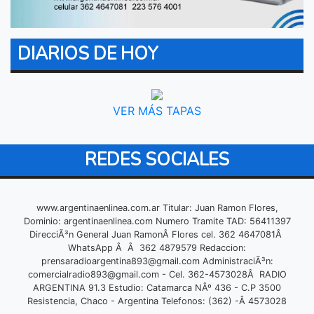
DIARIOS DE HOY
VER MÁS TAPAS
REDES SOCIALES
www.argentinaenlinea.com.ar Titular: Juan Ramon Flores,
Dominio: argentinaenlinea.com Numero Tramite TAD: 56411397
DirecciÃ³n General Juan RamonÂ Flores cel. 362 4647081Â
WhatsApp Â Â 362 4879579 Redaccion:
prensaradioargentina893@gmail.com
AdministraciÃ³n:
comercialradio893@gmail.com
- Cel. 362-4573028Â RADIO
ARGENTINA 91.3 Estudio: Catamarca NÂº 436 - C.P 3500
Resistencia, Chaco - Argentina Telefonos: (362) -Â 4573028