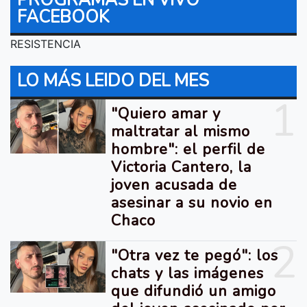
PROGRAMAS EN VIVO
FACEBOOK
RESISTENCIA
LO MÁS LEIDO DEL MES
1
"Quiero amar y
maltratar al mismo
hombre": el perfil de
Victoria Cantero, la
joven acusada de
asesinar a su novio en
Chaco
2
"Otra vez te pegó": los
chats y las imágenes
que difundió un amigo