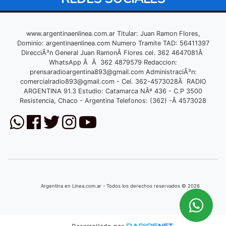
www.argentinaenlinea.com.ar Titular: Juan Ramon Flores,
Dominio: argentinaenlinea.com Numero Tramite TAD: 56411397
DirecciÃ³n General Juan RamonÂ Flores cel. 362 4647081Â
WhatsApp Â Â 362 4879579 Redaccion:
prensaradioargentina893@gmail.com
AdministraciÃ³n:
comercialradio893@gmail.com
- Cel. 362-4573028Â RADIO
ARGENTINA 91.3 Estudio: Catamarca NÂº 436 - C.P 3500
Resistencia, Chaco - Argentina Telefonos: (362) -Â 4573028
Argentina en Linea.com.ar - Todos los derechos reservados © 2026
Desarrollado por