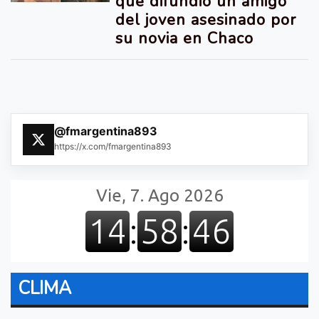
que difundió un amigo
del joven asesinado por
su novia en Chaco
@fmargentina893
https://x.com/fmargentina893
CLIMA