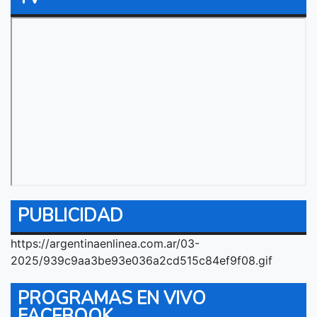
PUBLICIDAD
https://argentinaenlinea.com.ar/03-
2025/939c9aa3be93e036a2cd515c84ef9f08.gif
PROGRAMAS EN VIVO
FACEBOOK