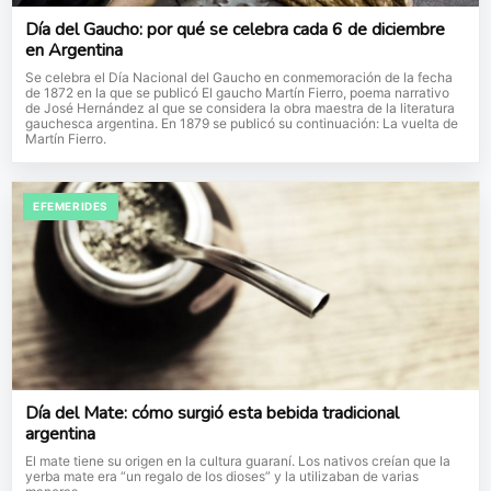
Día del Gaucho: por qué se celebra cada 6 de diciembre
en Argentina
Se celebra el Día Nacional del Gaucho en conmemoración de la fecha
de 1872 en la que se publicó El gaucho Martín Fierro, poema narrativo
de José Hernández al que se considera la obra maestra de la literatura
gauchesca argentina. En 1879 se publicó su continuación: La vuelta de
Martín Fierro.
EFEMERIDES
Día del Mate: cómo surgió esta bebida tradicional
argentina
El mate tiene su origen en la cultura guaraní. Los nativos creían que la
yerba mate era “un regalo de los dioses” y la utilizaban de varias