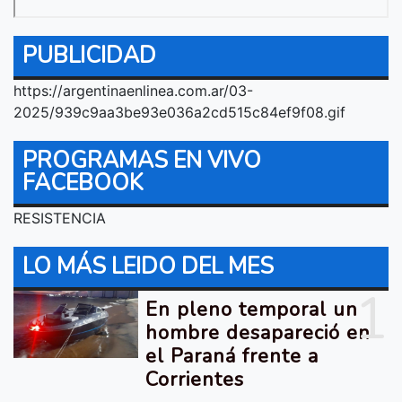
PUBLICIDAD
https://argentinaenlinea.com.ar/03-
2025/939c9aa3be93e036a2cd515c84ef9f08.gif
PROGRAMAS EN VIVO
FACEBOOK
RESISTENCIA
LO MÁS LEIDO DEL MES
1
En pleno temporal un
hombre desapareció en
el Paraná frente a
Corrientes