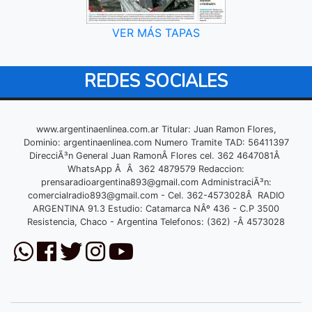
VER MÁS TAPAS
REDES SOCIALES
www.argentinaenlinea.com.ar Titular: Juan Ramon Flores,
Dominio: argentinaenlinea.com Numero Tramite TAD: 56411397
DirecciÃ³n General Juan RamonÂ Flores cel. 362 4647081Â
WhatsApp Â Â 362 4879579 Redaccion:
prensaradioargentina893@gmail.com
AdministraciÃ³n:
comercialradio893@gmail.com
- Cel. 362-4573028Â RADIO
ARGENTINA 91.3 Estudio: Catamarca NÂº 436 - C.P 3500
Resistencia, Chaco - Argentina Telefonos: (362) -Â 4573028