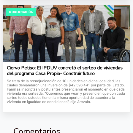
GOBERNACIÓN
Ciervo Petiso: El IPDUV concretó el sorteo de viviendas
del programa Casa Propia- Construir futuro
Se trata de la preadjudicación de 10 unidades en dicha localidad, las
cuales demandaron una inversión de $42.596.441 por parte del Estado.
Familias inscriptas y postulantes presenciaron el momento en que cada
vivienda era sorteada. "Queremos que vean y presencien que con cada
sorteo todos ustedes tienen la misma oportunidad de acceder a la
vivienda en igualdad de condiciones", dijo Arévalo.
Comentarios