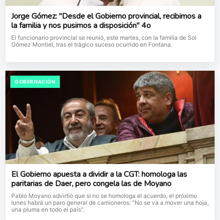
Jorge Gómez: "Desde el Gobierno provincial, recibimos a
la familia y nos pusimos a disposición" 4o
El funcionario provincial se reunió, este martes, con la familia de Sol
Gómez Montiel, tras el trágico suceso ocurrido en Fontana.
GOBERNACIÓN
El Gobierno apuesta a dividir a la CGT: homologa las
paritarias de Daer, pero congela las de Moyano
Pablo Moyano advirtió que si no se homologa el acuerdo, el próximo
lunes habrá un paro general de camioneros: "No se va a mover una hoja,
una pluma en todo el país".