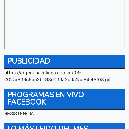
PUBLICIDAD
https://argentinaenlinea.com.ar/03-
2025/939c9aa3be93e036a2cd515c84ef9f08.gif
PROGRAMAS EN VIVO
FACEBOOK
RESISTENCIA