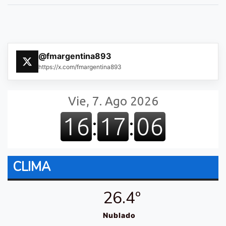
@fmargentina893
https://x.com/fmargentina893
CLIMA
26.4º
Nublado