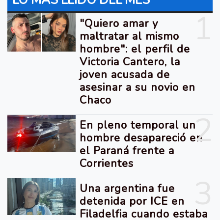
LO MÁS LEIDO DEL MES
1
"Quiero amar y
maltratar al mismo
hombre": el perfil de
Victoria Cantero, la
joven acusada de
asesinar a su novio en
Chaco
2
En pleno temporal un
hombre desapareció en
el Paraná frente a
Corrientes
3
Una argentina fue
detenida por ICE en
Filadelfia cuando estaba