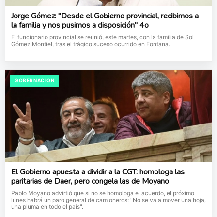
Jorge Gómez: "Desde el Gobierno provincial, recibimos a
la familia y nos pusimos a disposición" 4o
El funcionario provincial se reunió, este martes, con la familia de Sol
Gómez Montiel, tras el trágico suceso ocurrido en Fontana.
GOBERNACIÓN
El Gobierno apuesta a dividir a la CGT: homologa las
paritarias de Daer, pero congela las de Moyano
Pablo Moyano advirtió que si no se homologa el acuerdo, el próximo
lunes habrá un paro general de camioneros: "No se va a mover una hoja,
una pluma en todo el país".