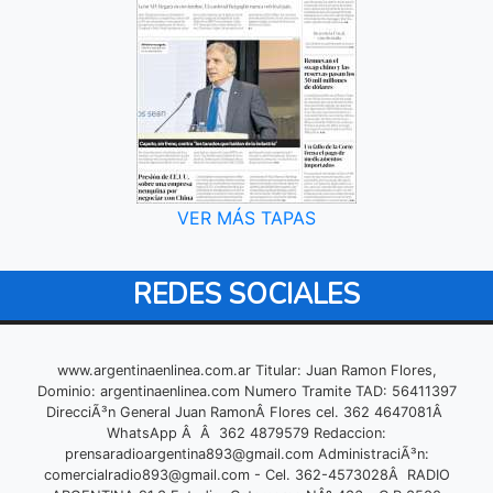
VER MÁS TAPAS
REDES SOCIALES
www.argentinaenlinea.com.ar Titular: Juan Ramon Flores,
Dominio: argentinaenlinea.com Numero Tramite TAD: 56411397
DirecciÃ³n General Juan RamonÂ Flores cel. 362 4647081Â
WhatsApp Â Â 362 4879579 Redaccion:
prensaradioargentina893@gmail.com
AdministraciÃ³n:
comercialradio893@gmail.com
- Cel. 362-4573028Â RADIO