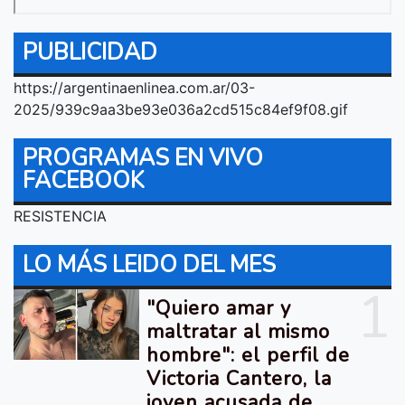
PUBLICIDAD
https://argentinaenlinea.com.ar/03-
2025/939c9aa3be93e036a2cd515c84ef9f08.gif
PROGRAMAS EN VIVO
FACEBOOK
RESISTENCIA
LO MÁS LEIDO DEL MES
1
"Quiero amar y
maltratar al mismo
hombre": el perfil de
Victoria Cantero, la
joven acusada de