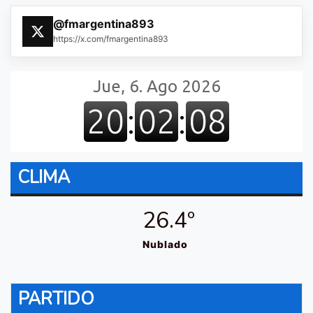
@fmargentina893
https://x.com/fmargentina893
CLIMA
26.4º
Nublado
PARTIDO