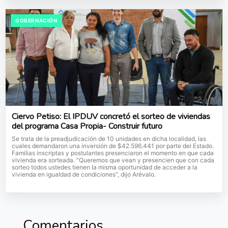
GOBERNACIÓN
Ciervo Petiso: El IPDUV concretó el sorteo de viviendas
del programa Casa Propia- Construir futuro
Se trata de la preadjudicación de 10 unidades en dicha localidad, las
cuales demandaron una inversión de $42.596.441 por parte del Estado.
Familias inscriptas y postulantes presenciaron el momento en que cada
vivienda era sorteada. "Queremos que vean y presencien que con cada
sorteo todos ustedes tienen la misma oportunidad de acceder a la
vivienda en igualdad de condiciones", dijo Arévalo.
Comentarios