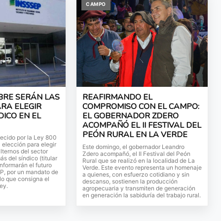
CAMPO
BRE SERÁN LAS
REAFIRMANDO EL
ARA ELEGIR
COMPROMISO CON EL CAMPO:
DICO EN EL
EL GOBERNADOR ZDERO
ACOMPAÑÓ EL II FESTIVAL DEL
PEÓN RURAL EN LA VERDE
ecido por la Ley 800
 elección para elegir
Este domingo, el gobernador Leandro
alternos del sector
Zdero acompañó, el II Festival del Peón
s del síndico (titular
Rural que se realizó en la localidad de La
onformarán el futuro
Verde. Este evento representa un homenaje
EP, por un mandato de
a quienes, con esfuerzo cotidiano y sin
lo que consigna el
descanso, sostienen la producción
ey.
agropecuaria y transmiten de generación
en generación la sabiduría del trabajo rural.