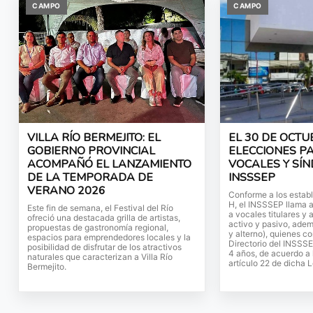
CAMPO
CAMPO
VILLA RÍO BERMEJITO: EL
EL 30 DE OCTU
GOBIERNO PROVINCIAL
ELECCIONES P
ACOMPAÑÓ EL LANZAMIENTO
VOCALES Y SÍN
DE LA TEMPORADA DE
INSSSEP
VERANO 2026
Conforme a los establ
H, el INSSSEP llama a
Este fin de semana, el Festival del Río
a vocales titulares y 
ofreció una destacada grilla de artistas,
activo y pasivo, ademá
propuestas de gastronomía regional,
y alterno), quienes c
espacios para emprendedores locales y la
Directorio del INSSS
posibilidad de disfrutar de los atractivos
4 años, de acuerdo a 
naturales que caracterizan a Villa Río
artículo 22 de dicha L
Bermejito.