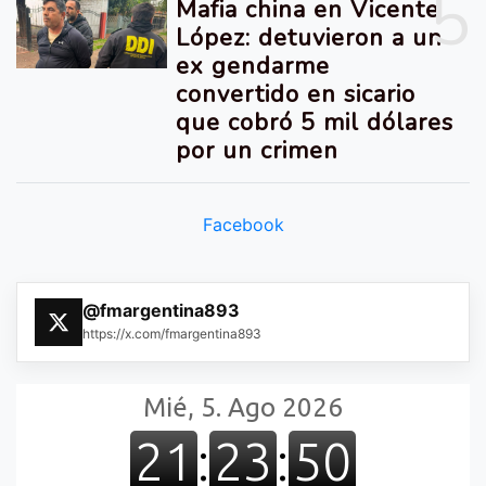
5
Mafia china en Vicente
López: detuvieron a un
ex gendarme
convertido en sicario
que cobró 5 mil dólares
por un crimen
Facebook
@fmargentina893
https://x.com/fmargentina893