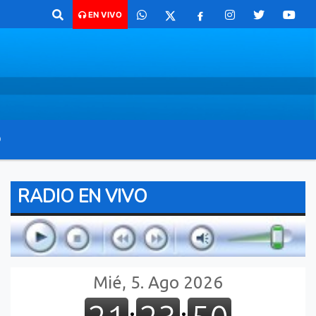
aco para comunicarte 362 4879579 Radio argentina 89.3 Mhz Catamarca
EN VIVO
O
RADIO EN VIVO