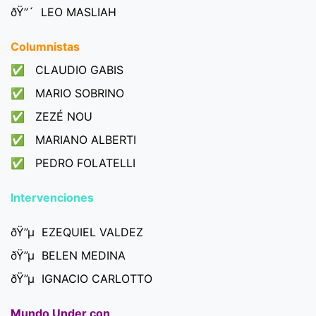
ðŸ”´ LEO MASLIAH
Columnistas
✅ CLAUDIO GABIS
✅ MARIO SOBRINO
✅ ZEZÉ NOU
✅ MARIANO ALBERTI
✅ PEDRO FOLATELLI
Intervenciones
ðŸ”µ EZEQUIEL VALDEZ
ðŸ”µ BELEN MEDINA
ðŸ”µ IGNACIO CARLOTTO
Mundo Under con