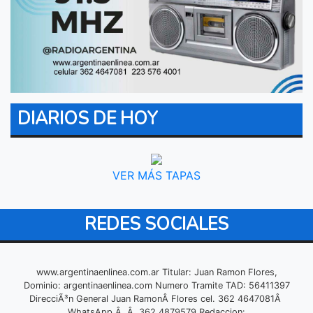
DIARIOS DE HOY
VER MÁS TAPAS
REDES SOCIALES
www.argentinaenlinea.com.ar Titular: Juan Ramon Flores,
Dominio: argentinaenlinea.com Numero Tramite TAD: 56411397
DirecciÃ³n General Juan RamonÂ Flores cel. 362 4647081Â
WhatsApp Â Â 362 4879579 Redaccion: