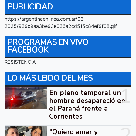
PUBLICIDAD
https://argentinaenlinea.com.ar/03-
2025/939c9aa3be93e036a2cd515c84ef9f08.gif
PROGRAMAS EN VIVO
FACEBOOK
RESISTENCIA
LO MÁS LEIDO DEL MES
1
En pleno temporal un
hombre desapareció en
el Paraná frente a
Corrientes
2
"Quiero amar y