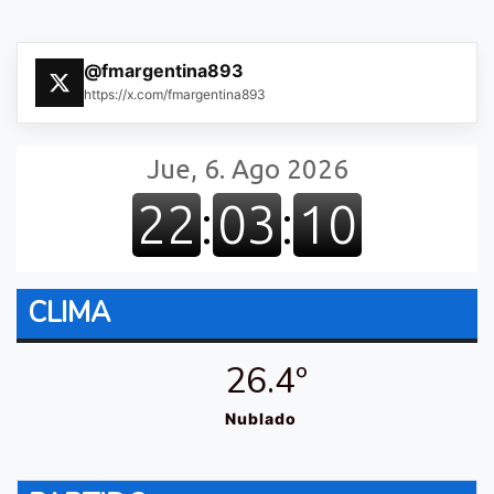
@fmargentina893
https://x.com/fmargentina893
CLIMA
26.4º
Nublado