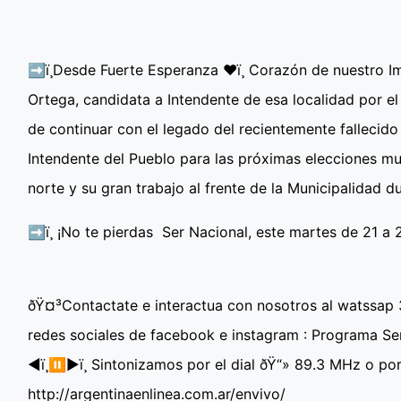
➡ï¸Desde Fuerte Esperanza ♥ï¸ Corazón de nuestro 
Ortega, candidata a Intendente de esa localidad por el
de continuar con el legado del recientemente fallecido
Intendente del Pueblo para las próximas elecciones mun
norte y su gran trabajo al frente de la Municipalidad
➡ï¸ ¡No te pierdas Ser Nacional, este martes de 21 
ðŸ¤³Contactate e interactua con nosotros al watssap
redes sociales de facebook e instagram : Programa Se
◀ï¸⏸▶ï¸ Sintonizamos por el dial ðŸ“» 89.3 MHz o po
http://argentinaenlinea.com.ar/envivo/