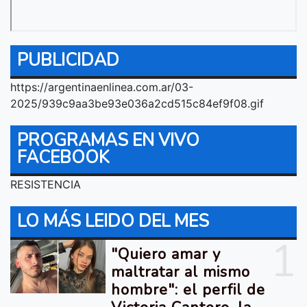
PUBLICIDAD
https://argentinaenlinea.com.ar/03-
2025/939c9aa3be93e036a2cd515c84ef9f08.gif
PROGRAMAS EN VIVO
FACEBOOK
RESISTENCIA
LO MÁS LEIDO DEL MES
1
"Quiero amar y
maltratar al mismo
hombre": el perfil de