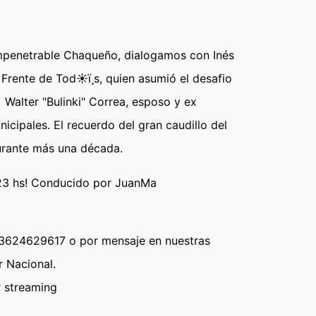
Impenetrable Chaqueño, dialogamos con Inés
 Frente de Tod☀ï¸s, quien asumió el desafio
 Walter "Bulinki" Correa, esposo y ex
icipales. El recuerdo del gran caudillo del
 durante más una década.
a 23 hs! Conducido por JuanMa
 3624629617 o por mensaje en nuestras
r Nacional.
r streaming