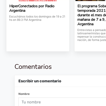
HiperConectados por Radio
El programa Sob
Argentina
temporada 2021,
durante el mes d
Escuchános todos los domingos de 19 a 21
mañana de 7 a 9,
hs en 89.3 FM Argentina
Argentina
Entrevistas a pensado
latinoamerinistas qu
repensar la construcc
nación, de forma justa
Comentarios
Escribir un comentario
Nombre