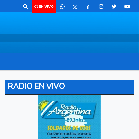
ra comunicarte 362 4879579 Radio argentina 89.3 Mhz Catamarca 436 R
EN VIVO
O
RADIO EN VIVO