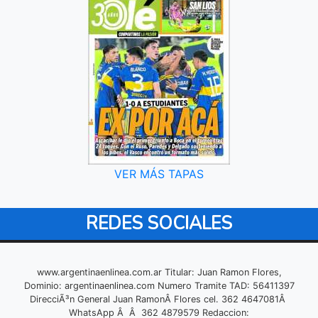
VER MÁS TAPAS
REDES SOCIALES
www.argentinaenlinea.com.ar Titular: Juan Ramon Flores,
Dominio: argentinaenlinea.com Numero Tramite TAD: 56411397
DirecciÃ³n General Juan RamonÂ Flores cel. 362 4647081Â
WhatsApp Â Â 362 4879579 Redaccion: