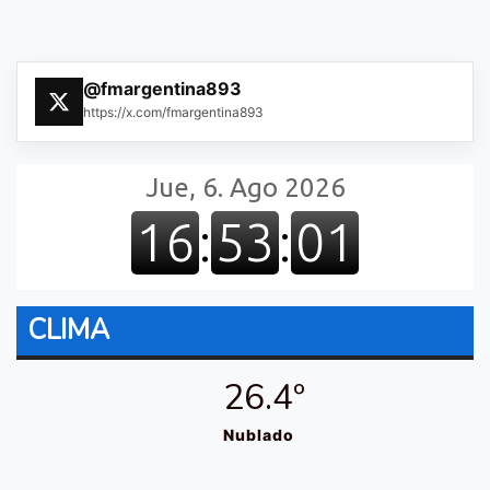
@fmargentina893
https://x.com/fmargentina893
CLIMA
26.4º
Nublado