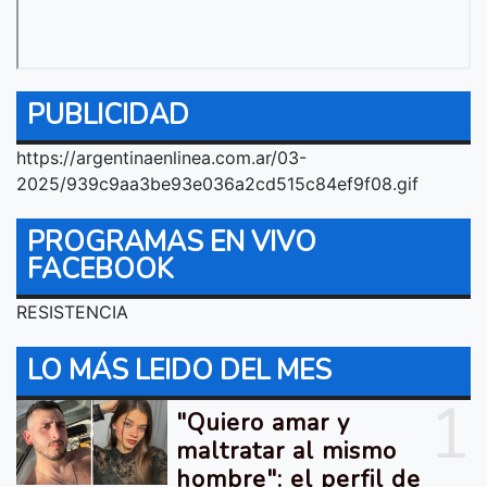
PUBLICIDAD
https://argentinaenlinea.com.ar/03-
2025/939c9aa3be93e036a2cd515c84ef9f08.gif
PROGRAMAS EN VIVO
FACEBOOK
RESISTENCIA
LO MÁS LEIDO DEL MES
1
"Quiero amar y
maltratar al mismo
hombre": el perfil de