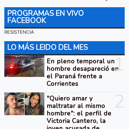
PROGRAMAS EN VIVO
FACEBOOK
RESISTENCIA
LO MÁS LEIDO DEL MES
1
En pleno temporal un
hombre desapareció en
el Paraná frente a
Corrientes
2
"Quiero amar y
maltratar al mismo
hombre": el perfil de
Victoria Cantero, la
joven acusada de