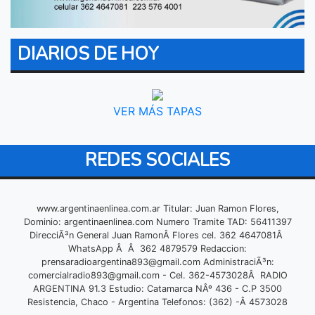
DIARIOS DE HOY
VER MÁS TAPAS
REDES SOCIALES
www.argentinaenlinea.com.ar Titular: Juan Ramon Flores,
Dominio: argentinaenlinea.com Numero Tramite TAD: 56411397
DirecciÃ³n General Juan RamonÂ Flores cel. 362 4647081Â
WhatsApp Â Â 362 4879579 Redaccion:
prensaradioargentina893@gmail.com
AdministraciÃ³n:
comercialradio893@gmail.com
- Cel. 362-4573028Â RADIO
ARGENTINA 91.3 Estudio: Catamarca NÂº 436 - C.P 3500
Resistencia, Chaco - Argentina Telefonos: (362) -Â 4573028