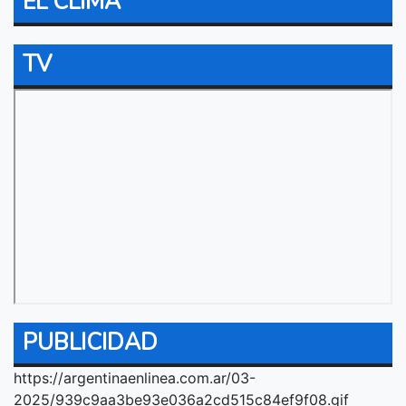
EL CLIMA
TV
PUBLICIDAD
https://argentinaenlinea.com.ar/03-
2025/939c9aa3be93e036a2cd515c84ef9f08.gif