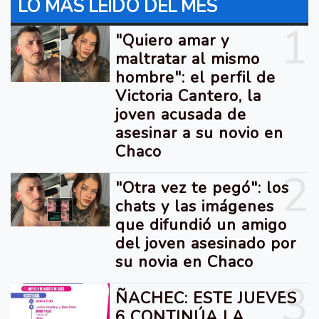
LO MÁS LEIDO DEL MES
1
"Quiero amar y
maltratar al mismo
hombre": el perfil de
Victoria Cantero, la
joven acusada de
asesinar a su novio en
Chaco
2
"Otra vez te pegó": los
chats y las imágenes
que difundió un amigo
del joven asesinado por
su novia en Chaco
3
ÑACHEC: ESTE JUEVES
6 CONTINÚA LA