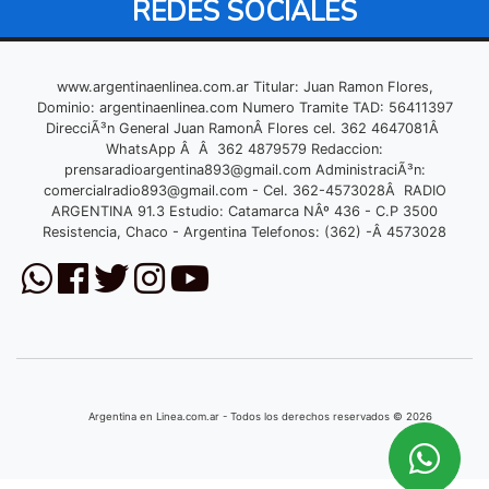
REDES SOCIALES
www.argentinaenlinea.com.ar Titular: Juan Ramon Flores,
Dominio: argentinaenlinea.com Numero Tramite TAD: 56411397
DirecciÃ³n General Juan RamonÂ Flores cel. 362 4647081Â
WhatsApp Â Â 362 4879579 Redaccion:
prensaradioargentina893@gmail.com
AdministraciÃ³n:
comercialradio893@gmail.com
- Cel. 362-4573028Â RADIO
ARGENTINA 91.3 Estudio: Catamarca NÂº 436 - C.P 3500
Resistencia, Chaco - Argentina Telefonos: (362) -Â 4573028
Argentina en Linea.com.ar - Todos los derechos reservados © 2026