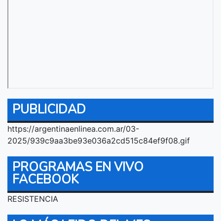
PUBLICIDAD
https://argentinaenlinea.com.ar/03-
2025/939c9aa3be93e036a2cd515c84ef9f08.gif
PROGRAMAS EN VIVO
FACEBOOK
RESISTENCIA