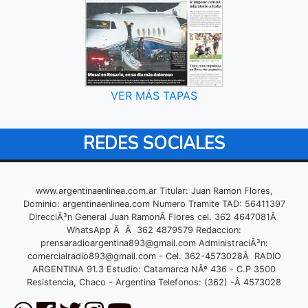
VER MÁS TAPAS
REDES SOCIALES
www.argentinaenlinea.com.ar Titular: Juan Ramon Flores,
Dominio: argentinaenlinea.com Numero Tramite TAD: 56411397
DirecciÃ³n General Juan RamonÂ Flores cel. 362 4647081Â
WhatsApp Â Â 362 4879579 Redaccion:
prensaradioargentina893@gmail.com
AdministraciÃ³n:
comercialradio893@gmail.com
- Cel. 362-4573028Â RADIO
ARGENTINA 91.3 Estudio: Catamarca NÂº 436 - C.P 3500
Resistencia, Chaco - Argentina Telefonos: (362) -Â 4573028