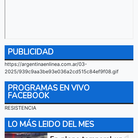
PUBLICIDAD
https://argentinaenlinea.com.ar/03-
2025/939c9aa3be93e036a2cd515c84ef9f08.gif
PROGRAMAS EN VIVO
FACEBOOK
RESISTENCIA
LO MÁS LEIDO DEL MES