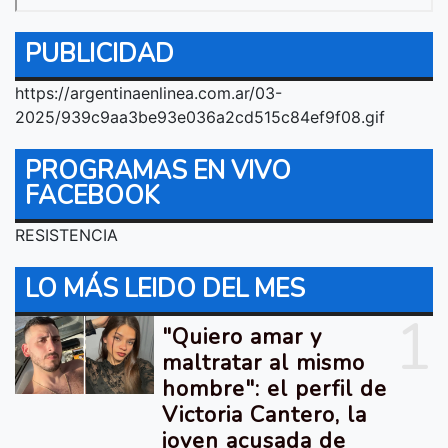
PUBLICIDAD
https://argentinaenlinea.com.ar/03-
2025/939c9aa3be93e036a2cd515c84ef9f08.gif
PROGRAMAS EN VIVO
FACEBOOK
RESISTENCIA
LO MÁS LEIDO DEL MES
1
"Quiero amar y
maltratar al mismo
hombre": el perfil de
Victoria Cantero, la
joven acusada de