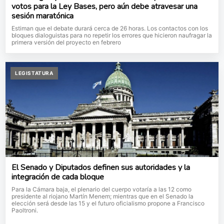
votos para la Ley Bases, pero aún debe atravesar una
sesión maratónica
Estiman que el debate durará cerca de 26 horas. Los contactos con los
bloques dialoguistas para no repetir los errores que hicieron naufragar la
primera versión del proyecto en febrero
LEGISTATURA
El Senado y Diputados definen sus autoridades y la
integración de cada bloque
Para la Cámara baja, el plenario del cuerpo votaría a las 12 como
presidente al riojano Martín Menem; mientras que en el Senado la
elección será desde las 15 y el futuro oficialismo propone a Francisco
Paoltroni.