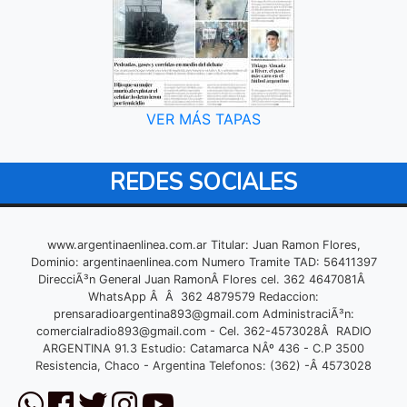
VER MÁS TAPAS
REDES SOCIALES
www.argentinaenlinea.com.ar Titular: Juan Ramon Flores,
Dominio: argentinaenlinea.com Numero Tramite TAD: 56411397
DirecciÃ³n General Juan RamonÂ Flores cel. 362 4647081Â
WhatsApp Â Â 362 4879579 Redaccion:
prensaradioargentina893@gmail.com
AdministraciÃ³n:
comercialradio893@gmail.com
- Cel. 362-4573028Â RADIO
ARGENTINA 91.3 Estudio: Catamarca NÂº 436 - C.P 3500
Resistencia, Chaco - Argentina Telefonos: (362) -Â 4573028