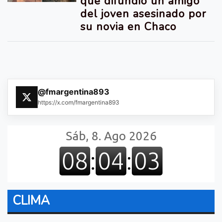
que difundió un amigo
del joven asesinado por
su novia en Chaco
@fmargentina893
https://x.com/fmargentina893
CLIMA