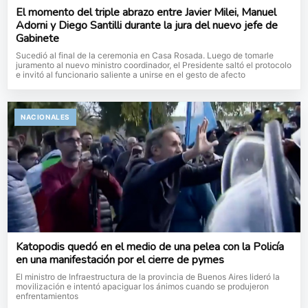
El momento del triple abrazo entre Javier Milei, Manuel
Adorni y Diego Santilli durante la jura del nuevo jefe de
Gabinete
Sucedió al final de la ceremonia en Casa Rosada. Luego de tomarle
juramento al nuevo ministro coordinador, el Presidente saltó el protocolo
e invitó al funcionario saliente a unirse en el gesto de afecto
NACIONALES
Katopodis quedó en el medio de una pelea con la Policía
en una manifestación por el cierre de pymes
El ministro de Infraestructura de la provincia de Buenos Aires lideró la
movilización e intentó apaciguar los ánimos cuando se produjeron
enfrentamientos