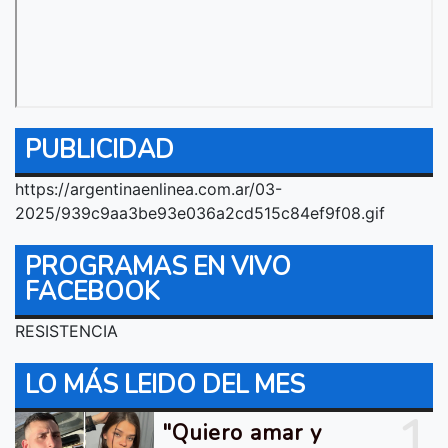
PUBLICIDAD
https://argentinaenlinea.com.ar/03-
2025/939c9aa3be93e036a2cd515c84ef9f08.gif
PROGRAMAS EN VIVO
FACEBOOK
RESISTENCIA
LO MÁS LEIDO DEL MES
1
"Quiero amar y