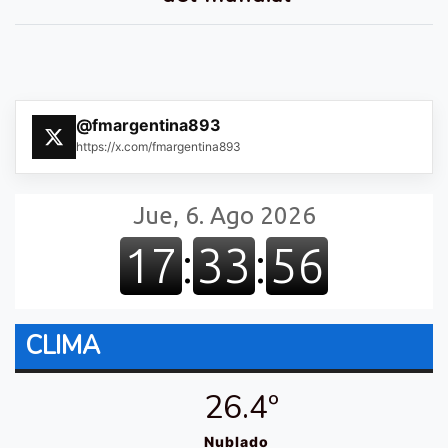
@fmargentina893
https://x.com/fmargentina893
CLIMA
26.4º
Nublado