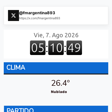
@fmargentina893
https://x.com/fmargentina893
CLIMA
26.4º
Nublado
PARTIDO