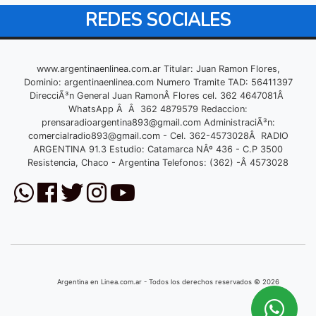
REDES SOCIALES
www.argentinaenlinea.com.ar Titular: Juan Ramon Flores,
Dominio: argentinaenlinea.com Numero Tramite TAD: 56411397
DirecciÃ³n General Juan RamonÂ Flores cel. 362 4647081Â
WhatsApp Â Â 362 4879579 Redaccion:
prensaradioargentina893@gmail.com
AdministraciÃ³n:
comercialradio893@gmail.com
- Cel. 362-4573028Â RADIO
ARGENTINA 91.3 Estudio: Catamarca NÂº 436 - C.P 3500
Resistencia, Chaco - Argentina Telefonos: (362) -Â 4573028
Argentina en Linea.com.ar - Todos los derechos reservados © 2026