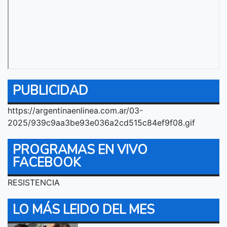
PUBLICIDAD
https://argentinaenlinea.com.ar/03-
2025/939c9aa3be93e036a2cd515c84ef9f08.gif
PROGRAMAS EN VIVO
FACEBOOK
RESISTENCIA
LO MÁS LEIDO DEL MES