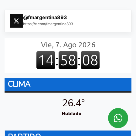
@fmargentina893
https://x.com/fmargentina893
CLIMA
26.4º
Nublado