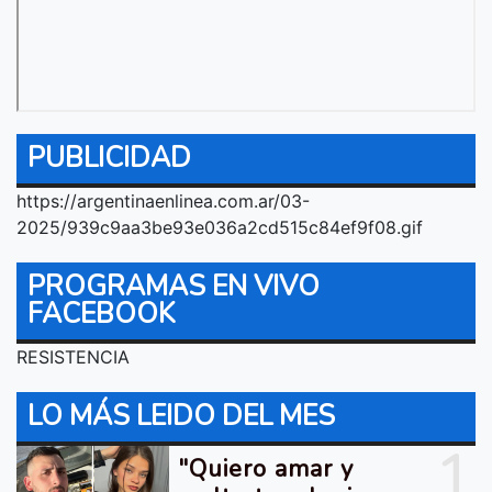
PUBLICIDAD
https://argentinaenlinea.com.ar/03-
2025/939c9aa3be93e036a2cd515c84ef9f08.gif
PROGRAMAS EN VIVO
FACEBOOK
RESISTENCIA
LO MÁS LEIDO DEL MES
1
"Quiero amar y