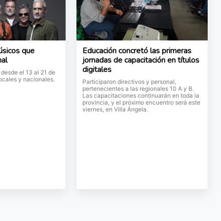
músicos que
Educación concretó las primeras
nal
jornadas de capacitación en títulos
digitales
 desde el 13 al 21 de
 locales y nacionales.
Participaron directivos y personal,
pertenecientes a las regionales 10 A y B.
Las capacitaciones continuarán en toda la
provincia, y el próximo encuentro será este
viernes, en Villa Ángela.