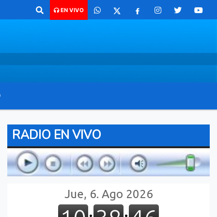
 comunicarte 362 4879579 Radio argentina 89.3 Mhz Catamarca 436 Res
EN VIVO
O
RADIO EN VIVO