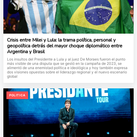
Crisis entre Milei y Lula: la trama política, personal y
geopolítica detrás del mayor choque diplomático entre
Argentina y Brasil
Los insultos del Presidente a Lula y al juez De Moraes fueron el punto
más visible de una disputa que se gestó en la campaña de 2023, se
alimentó de una enemistad política e ideológica y hoy también expresa
dos visiones opuestas sobre el liderazgo regional y el nuevo escenario
global
POLITICA