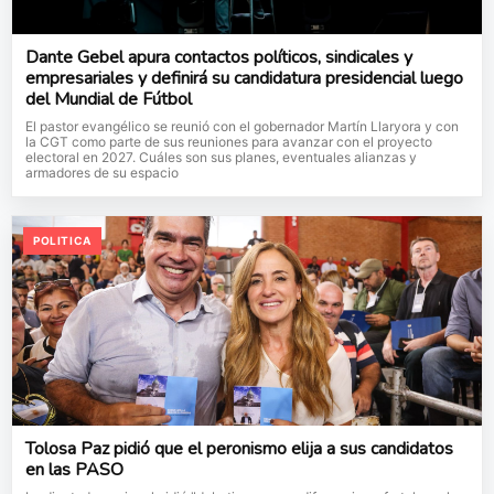
Dante Gebel apura contactos políticos, sindicales y
empresariales y definirá su candidatura presidencial luego
del Mundial de Fútbol
El pastor evangélico se reunió con el gobernador Martín Llaryora y con
la CGT como parte de sus reuniones para avanzar con el proyecto
electoral en 2027. Cuáles son sus planes, eventuales alianzas y
armadores de su espacio
POLITICA
Tolosa Paz pidió que el peronismo elija a sus candidatos
en las PASO