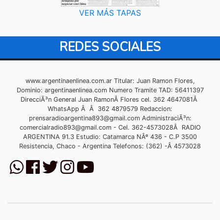
VER MÁS TAPAS
REDES SOCIALES
www.argentinaenlinea.com.ar Titular: Juan Ramon Flores,
Dominio: argentinaenlinea.com Numero Tramite TAD: 56411397
DirecciÃ³n General Juan RamonÂ Flores cel. 362 4647081Â
WhatsApp Â Â 362 4879579 Redaccion:
prensaradioargentina893@gmail.com
AdministraciÃ³n:
comercialradio893@gmail.com
- Cel. 362-4573028Â RADIO
ARGENTINA 91.3 Estudio: Catamarca NÂº 436 - C.P 3500
Resistencia, Chaco - Argentina Telefonos: (362) -Â 4573028