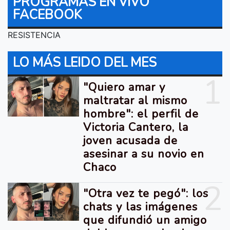
PROGRAMAS EN VIVO
FACEBOOK
RESISTENCIA
LO MÁS LEIDO DEL MES
1
"Quiero amar y
maltratar al mismo
hombre": el perfil de
Victoria Cantero, la
joven acusada de
asesinar a su novio en
Chaco
2
"Otra vez te pegó": los
chats y las imágenes
que difundió un amigo