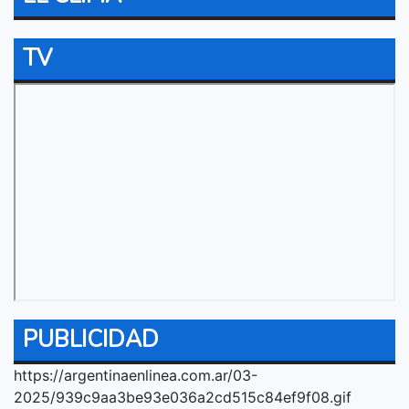
TV
PUBLICIDAD
https://argentinaenlinea.com.ar/03-
2025/939c9aa3be93e036a2cd515c84ef9f08.gif