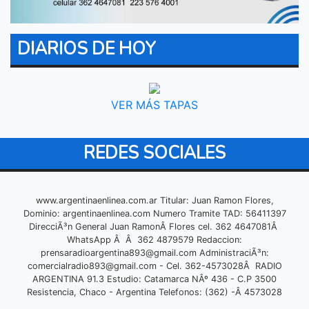
DIARIOS DE HOY
VER MÁS TAPAS
REDES SOCIALES
www.argentinaenlinea.com.ar Titular: Juan Ramon Flores,
Dominio: argentinaenlinea.com Numero Tramite TAD: 56411397
DirecciÃ³n General Juan RamonÂ Flores cel. 362 4647081Â
WhatsApp Â Â 362 4879579 Redaccion:
prensaradioargentina893@gmail.com
AdministraciÃ³n:
comercialradio893@gmail.com
- Cel. 362-4573028Â RADIO
ARGENTINA 91.3 Estudio: Catamarca NÂº 436 - C.P 3500
Resistencia, Chaco - Argentina Telefonos: (362) -Â 4573028