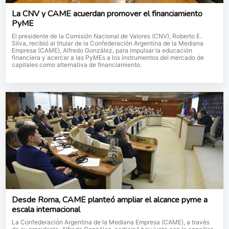
La CNV y CAME acuerdan promover el financiamiento
PyME
El presidente de la Comisión Nacional de Valores (CNV), Roberto E.
Silva, recibió al titular de la Confederación Argentina de la Mediana
Empresa (CAME), Alfredo González, para impulsar la educación
financiera y acercar a las PyMEs a los instrumentos del mercado de
capitales como alternativa de financiamiento.
Desde Roma, CAME planteó ampliar el alcance pyme a
escala internacional
La Confederación Argentina de la Mediana Empresa (CAME), a través