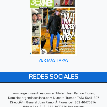
VER MÁS TAPAS
REDES SOCIALES
www.argentinaenlinea.com.ar Titular: Juan Ramon Flores,
Dominio: argentinaenlinea.com Numero Tramite TAD: 56411397
DirecciÃ³n General Juan RamonÂ Flores cel. 362 4647081Â
WhatsApp Â Â 362 4879579 Redaccion: