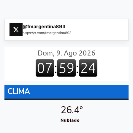
@fmargentina893
https://x.com/fmargentina893
CLIMA
26.4º
Nublado