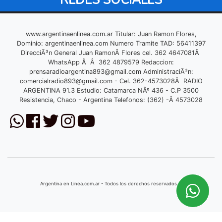
www.argentinaenlinea.com.ar Titular: Juan Ramon Flores,
Dominio: argentinaenlinea.com Numero Tramite TAD: 56411397
DirecciÃ³n General Juan RamonÂ Flores cel. 362 4647081Â
WhatsApp Â Â 362 4879579 Redaccion:
prensaradioargentina893@gmail.com
AdministraciÃ³n:
comercialradio893@gmail.com
- Cel. 362-4573028Â RADIO
ARGENTINA 91.3 Estudio: Catamarca NÂº 436 - C.P 3500
Resistencia, Chaco - Argentina Telefonos: (362) -Â 4573028
Argentina en Linea.com.ar - Todos los derechos reservados © 2026