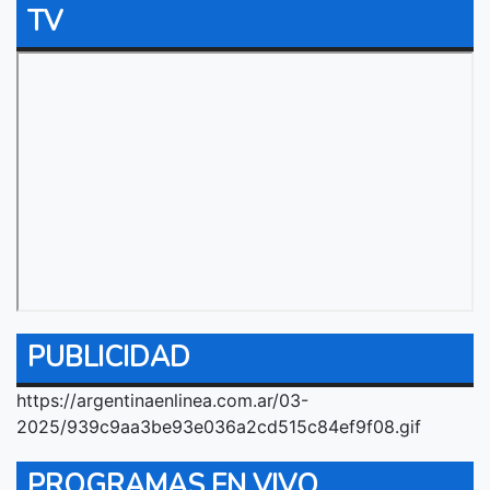
TV
PUBLICIDAD
https://argentinaenlinea.com.ar/03-
2025/939c9aa3be93e036a2cd515c84ef9f08.gif
PROGRAMAS EN VIVO