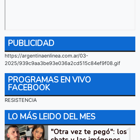
PUBLICIDAD
https://argentinaenlinea.com.ar/03-
2025/939c9aa3be93e036a2cd515c84ef9f08.gif
PROGRAMAS EN VIVO
FACEBOOK
RESISTENCIA
LO MÁS LEIDO DEL MES
1
"Otra vez te pegó": los
chats y las imágenes