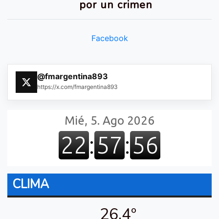
por un crimen
Facebook
@fmargentina893
https://x.com/fmargentina893
CLIMA
26.4º