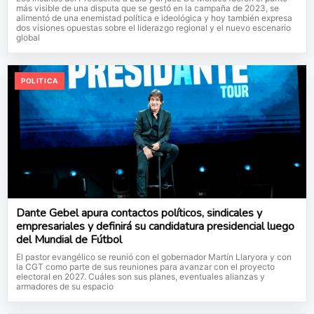
más visible de una disputa que se gestó en la campaña de 2023, se
alimentó de una enemistad política e ideológica y hoy también expresa
dos visiones opuestas sobre el liderazgo regional y el nuevo escenario
global
POLITICA
Dante Gebel apura contactos políticos, sindicales y
empresariales y definirá su candidatura presidencial luego
del Mundial de Fútbol
El pastor evangélico se reunió con el gobernador Martín Llaryora y con
la CGT como parte de sus reuniones para avanzar con el proyecto
electoral en 2027. Cuáles son sus planes, eventuales alianzas y
armadores de su espacio