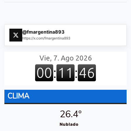
@fmargentina893
https://x.com/fmargentina893
CLIMA
26.4º
Nublado