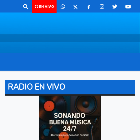
comunicarte 362 4879579 Radio argentina 89.3 Mhz Catamarca 436 Resi
EN VIVO
O
RADIO EN VIVO