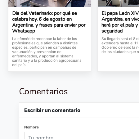
Día del Veterinario: por qué se
El papa León XIV 
celebra hoy, 6 de agosto en
Argentina, en vivo
Argentina, y frases para enviar por
hará por el país y
Whatsapp
seguridad
La efeméride reconoce la labor de los
Su llegada será el 8 
profesionales que atienden a distintas
extenderá hasta el 11
especies, participan en campañas de
Gobierno celebró la no
vacunación y prevención de
de las ciudades que r
enfermedades, y aportan al sistema
sanitario y a la producción agropecuaria
del país
Comentarios
Escribir un comentario
Nombre