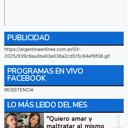
PUBLICIDAD
https://argentinaenlinea.com.ar/03-
2025/939c9aa3be93e036a2cd515c84ef9f08.gif
PROGRAMAS EN VIVO
FACEBOOK
RESISTENCIA
LO MÁS LEIDO DEL MES
1
"Quiero amar y
maltratar al mismo