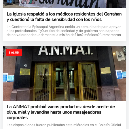
La Iglesia respaldó a los médicos residentes del Garrahan
y cuestionó la falta de sensibilidad con los niños
La Conferencia Episcopal Argentina emitió un comunicado para apoyar
a los profesionales. “¿Qué tipo de sociedad y de gobierno son capaces
de no valorar adecuadamente la misión de? los? médicos?”, remarcaron
SALUD
La ANMAT prohibió varios productos: desde aceite de
oliva, miel y lavandina hasta unos masajeadores
corporales
Las disposiciones fueron publicadas este miércoles en el Boletín Oficial