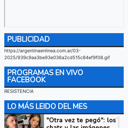
PUBLICIDAD
https://argentinaenlinea.com.ar/03-
2025/939c9aa3be93e036a2cd515c84ef9f08.gif
PROGRAMAS EN VIVO
FACEBOOK
RESISTENCIA
LO MÁS LEIDO DEL MES
1
"Otra vez te pegó": los
chats y las imágenes