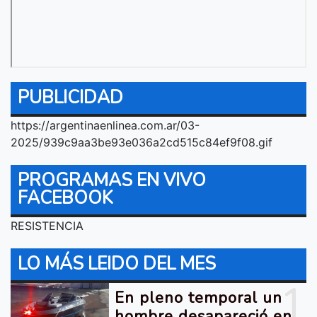
PUBLICIDAD
https://argentinaenlinea.com.ar/03-
2025/939c9aa3be93e036a2cd515c84ef9f08.gif
PROGRAMAS EN VIVO
FACEBOOK
RESISTENCIA
LO MÁS LEIDO DEL MES
1
En pleno temporal un
hombre desapareció en