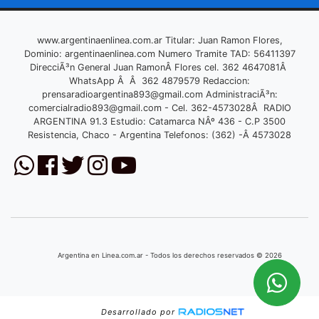
www.argentinaenlinea.com.ar Titular: Juan Ramon Flores,
Dominio: argentinaenlinea.com Numero Tramite TAD: 56411397
DirecciÃ³n General Juan RamonÂ Flores cel. 362 4647081Â
WhatsApp Â Â 362 4879579 Redaccion:
prensaradioargentina893@gmail.com
AdministraciÃ³n:
comercialradio893@gmail.com
- Cel. 362-4573028Â RADIO
ARGENTINA 91.3 Estudio: Catamarca NÂº 436 - C.P 3500
Resistencia, Chaco - Argentina Telefonos: (362) -Â 4573028
Argentina en Linea.com.ar - Todos los derechos reservados © 2026
Desarrollado por