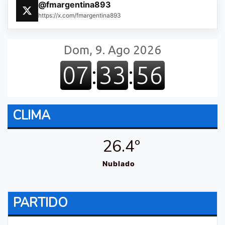
@fmargentina893
https://x.com/fmargentina893
CLIMA
26.4º
Nublado
PARTIDO