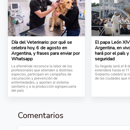
Día del Veterinario: por qué se
El papa León XIV 
celebra hoy, 6 de agosto en
Argentina, en vivo
Argentina, y frases para enviar por
hará por el país y
Whatsapp
seguridad
La efeméride reconoce la labor de los
Su llegada será el 8 
profesionales que atienden a distintas
extenderá hasta el 11
especies, participan en campañas de
Gobierno celebró la no
vacunación y prevención de
de las ciudades que r
enfermedades, y aportan al sistema
sanitario y a la producción agropecuaria
del país
Comentarios