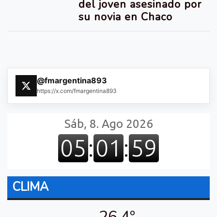
del joven asesinado por
su novia en Chaco
@fmargentina893
https://x.com/fmargentina893
CLIMA
26.4º