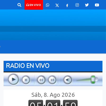
 comunicarte 362 4879579 Radio argentina 89.3 Mhz Catamarca 436 Res
EN VIVO
O
RADIO EN VIVO