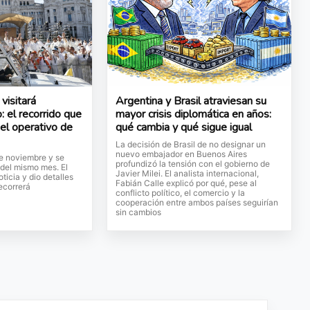
visitará
Argentina y Brasil atraviesan su
: el recorrido que
mayor crisis diplomática en años:
 el operativo de
qué cambia y qué sigue igual
La decisión de Brasil de no designar un
nuevo embajador en Buenos Aires
de noviembre y se
profundizó la tensión con el gobierno de
 del mismo mes. El
Javier Milei. El analista internacional,
ticia y dio detalles
Fabián Calle explicó por qué, pese al
ecorrerá
conflicto político, el comercio y la
cooperación entre ambos países seguirían
sin cambios