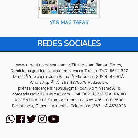
VER MÁS TAPAS
REDES SOCIALES
www.argentinaenlinea.com.ar Titular: Juan Ramon Flores,
Dominio: argentinaenlinea.com Numero Tramite TAD: 56411397
DirecciÃ³n General Juan RamonÂ Flores cel. 362 4647081Â
WhatsApp Â Â 362 4879579 Redaccion:
prensaradioargentina893@gmail.com
AdministraciÃ³n:
comercialradio893@gmail.com
- Cel. 362-4573028Â RADIO
ARGENTINA 91.3 Estudio: Catamarca NÂº 436 - C.P 3500
Resistencia, Chaco - Argentina Telefonos: (362) -Â 4573028