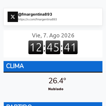
@fmargentina893
https://x.com/fmargentina893
CLIMA
26.4º
Nublado