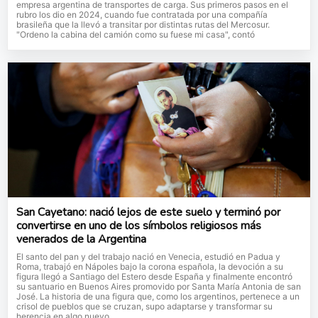
empresa argentina de transportes de carga. Sus primeros pasos en el
rubro los dio en 2024, cuando fue contratada por una compañía
brasileña que la llevó a transitar por distintas rutas del Mercosur.
"Ordeno la cabina del camión como su fuese mi casa", contó
San Cayetano: nació lejos de este suelo y terminó por
convertirse en uno de los símbolos religiosos más
venerados de la Argentina
El santo del pan y del trabajo nació en Venecia, estudió en Padua y
Roma, trabajó en Nápoles bajo la corona española, la devoción a su
figura llegó a Santiago del Estero desde España y finalmente encontró
su santuario en Buenos Aires promovido por Santa María Antonia de san
José. La historia de una figura que, como los argentinos, pertenece a un
crisol de pueblos que se cruzan, supo adaptarse y transformar su
herencia en algo nuevo