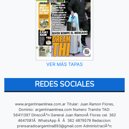
VER MÁS TAPAS
REDES SOCIALES
www.argentinaenlinea.com.ar Titular: Juan Ramon Flores,
Dominio: argentinaenlinea.com Numero Tramite TAD:
56411397 DirecciÃ³n General Juan RamonÂ Flores cel. 362
4647081Â WhatsApp Â Â 362 4879579 Redaccion:
prensaradioargentina893@gmail.com
AdministraciÃ³n: