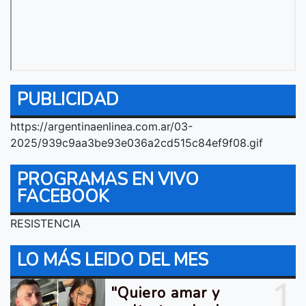
PUBLICIDAD
https://argentinaenlinea.com.ar/03-
2025/939c9aa3be93e036a2cd515c84ef9f08.gif
PROGRAMAS EN VIVO
FACEBOOK
RESISTENCIA
LO MÁS LEIDO DEL MES
1
"Quiero amar y