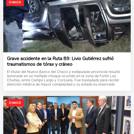
CHACO
Grave accidente en la Ruta 89: Livio Gutiérrez sufrió
traumatismos de tórax y cráneo
El titular del Nuevo Banco del Chaco y exdiputado provincial resultó
lesionado en un múltiple choque ocurrido en la zona de Fortín Las
Chuñas, entre Campo Largo y Corzuela. Fue trasladado para recibir
atención médica de mayor complejidad y su estado es reservado
CHACO